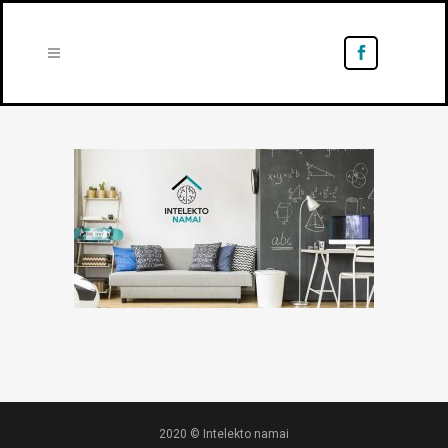
2020 © Intelekto namai