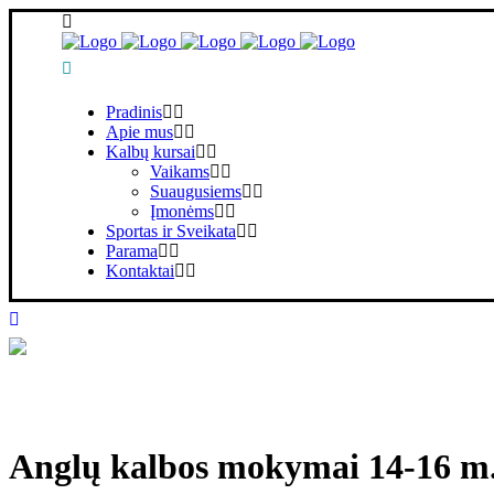
Pradinis
Apie mus
Kalbų kursai
Vaikams
Suaugusiems
Įmonėms
Sportas ir Sveikata
Parama
Kontaktai
Anglų kalbos mokymai 14-16 m